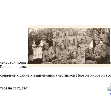
нансовой поддержке Правительства Вологодской области реализ
 Великой войны
сональных данных выявленных участников Первой мировой во
ся на свет, это: