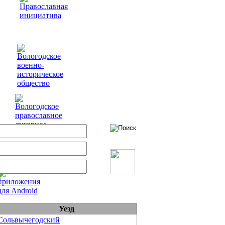
Уезд
Сольвычегодский