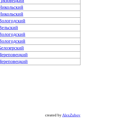
Грязовецкий
Никольский
Никольский
Вологодский
Вельский
Вологодский
Вологодский
Белозерский
Череповецкий
Череповецкий
created by
AlexZubov