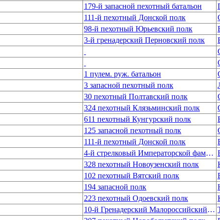
179-й запасной пехотный батальон
111-й пехотный Донской полк
98-й пехотный Юрьевский полк
3-й гренадерский Перновский полк
1 пулем. руж. батальон
3 запасной пехотный полк
30 пехотный Полтавский полк
324 пехотный Клязьминский полк
611 пехотный Кунгурский полк
125 запасной пехотный полк
111-й пехотный Донской полк
4-й стрелковый Императорской фамилии лейб-гвардии полк
328 пехотный Новоузенский полк
102 пехотный Вятский полк
194 запасной полк
223 пехотный Одоевский полк
10-й Гренадерский Малороссийский генерал-фельдмаршала графа Румянцева-Задунайского полк