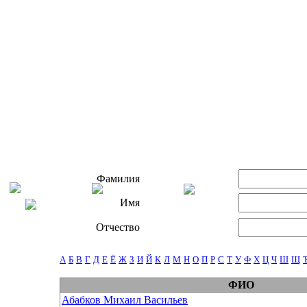
Фамилия
Имя
Отчество
А
Б
В
Г
Д
Е
Ё
Ж
З
И
Й
К
Л
М
Н
О
П
Р
С
Т
У
Ф
Х
Ц
Ч
Ш
Щ
ФИО
Абабков Михаил Васильев