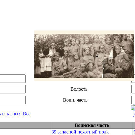
Уезд
Волость
Воин. часть
Все
Ъ
Ы
Ь
Э
Ю
Я
Воинская часть
39 запасной пехотный полк