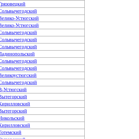
Грязовецкий
Сольвычегодский
Велико-Устюгский
Велико-Устюгский
Сольвычегодский
Сольвычегодский
Сольвычегодский
Ладинопольский
Сольвычегодский
Сольвычегодский
Великоустюгский
Сольвычегодский
В-Устюгский
Вытегорский
Кирилловский
Вытегорский
Никольский
Кирилловский
Тотемский