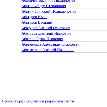
Абаничев Василий Михайлович
Абатин Федор Степанович
Абатин Григорий Поликарпович
Абатуров Иван
Абатуров Василий
Аботуров Алексей Осипович
Аботуров Дмитрий Иванович
Абралов Ефим Неонович
Абраменков Александр Тимофеевич
Абраменков Алексей Иванович
Сео-сайта.рф - создание и разработка сайтов