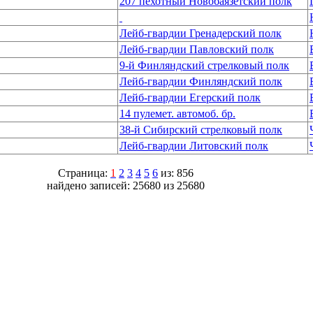
207 пехотный Новобаязетский полк
Лейб-гвардии Гренадерский полк
Лейб-гвардии Павловский полк
9-й Финляндский стрелковый полк
Лейб-гвардии Финляндский полк
Лейб-гвардии Егерский полк
14 пулемет. автомоб. бр.
38-й Сибирский стрелковый полк
Лейб-гвардии Литовский полк
Страница:
1
2
3
4
5
6
из: 856
найдено записей: 25680 из 25680